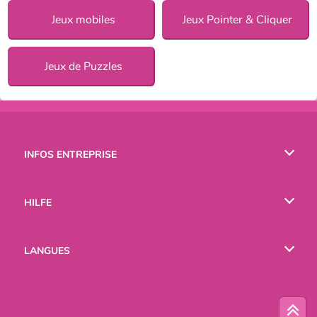
Jeux mobiles
Jeux Pointer & Cliquer
Jeux de Puzzles
INFOS ENTREPRISE
Conditions d’utilisation
HILFE
Politique De Protection De La Vie Privée
Hilfe
LANGUES
Cookies
English