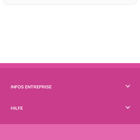
INFOS ENTREPRISE
Conditions d’utilisation
HILFE
Politique De Protection De La Vie Privée
Hilfe
LANGUES