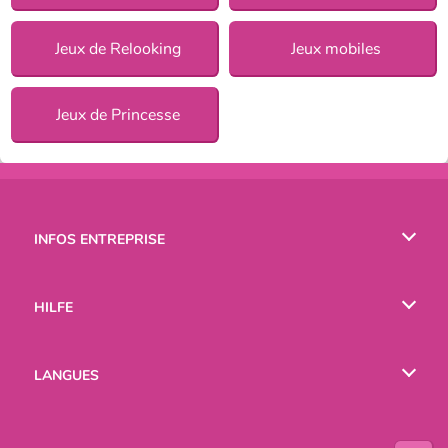
Jeux de Relooking
Jeux mobiles
Jeux de Princesse
INFOS ENTREPRISE
Conditions d’utilisation
HILFE
Politique De Protection De La Vie Privée
Hilfe
LANGUES
Cookies
English