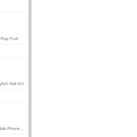
Pop Fruit
ylish Nail Art
Mobile Phone Case Design & DIY