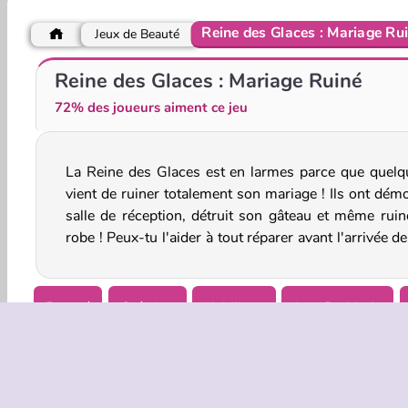
Reine des Glaces : Mariage Ru
Jeux de Beauté
La mode de la Reine des neiges
Winter Queen Makeover
Reine des Glaces : Mariage Ruiné
72% des joueurs aiment ce jeu
La Reine des Glaces est en larmes parce que quelq
invités dans ce jeu de simulation ? Il reste encore a
vient de ruiner totalement son mariage ! Ils ont démo
salle de réception, détruit son gâteau et même ruin
robe ! Peux-tu l'aider à tout réparer avant l'arrivée d
Beauté
Création
Habillage
Jeux De Mode
Princesse
Jeux De Reines
Simulation
Essaie