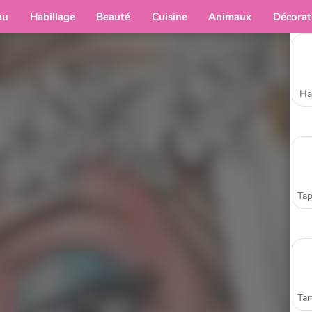
au
Habillage
Beauté
Cuisine
Animaux
Décorat
Ha