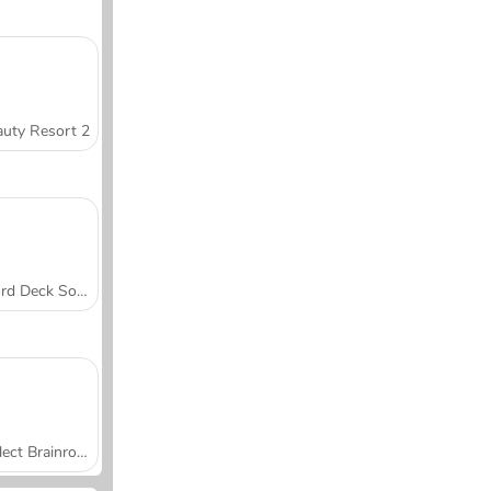
uty Resort 2
Word Deck Solitaire
Collect Brainrot Arena