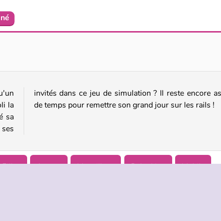
iné
Bonnie : demande en mariage surprise
Ice Queen Pool Day
u'un
ssez
li la
de temps pour remettre son grand jour sur les rails !
é sa
e ses
Filles
Amour
Maquillage
Relooking
Mobile
 maintenant!
Mariage