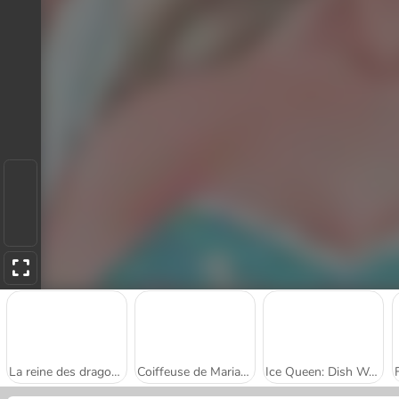
La reine des dragons : robe de mariée
Coiffeuse de Mariage pour les Princesses
Ice Queen: Dish Washing