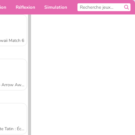
ion
Réflexion
Simulation
Pour toi
waii Match 6
Tap Arrow Away
Tarte Tatin : École de cuisine de Sara