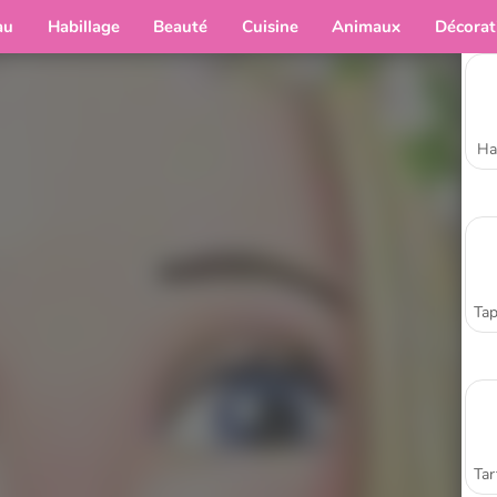
au
Habillage
Beauté
Cuisine
Animaux
Décorat
Ha