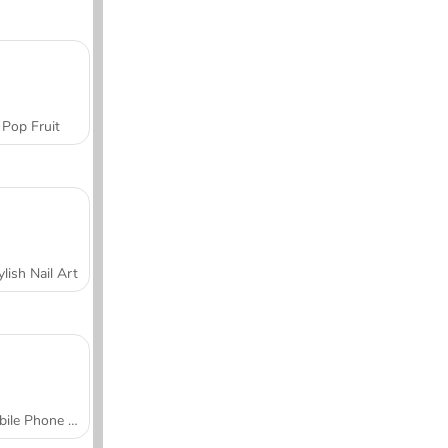
Pop Fruit
ylish Nail Art
Mobile Phone Case Design & DIY