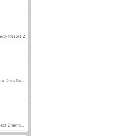
uty Resort 2
Word Deck Solitaire
Collect Brainrot Arena