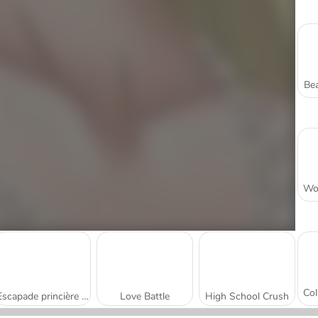
Bea
Escapade princière à Paris
Love Battle
High School Crush