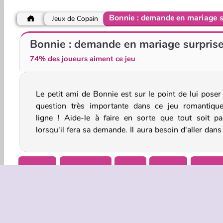
Bonnie : demande en mariage s
Jeux de Copain
Love Tester
Bonnie : demande en mariage surpris
74% des joueurs aiment ce jeu
Le petit ami de Bonnie est sur le point de lui poser
bijouterie pour trouver une bague à la bonne taille et
question très importante dans ce jeu romantiqu
ligne ! Aide-le à faire en sorte que tout soit par
lorsqu'il fera sa demande. Il aura besoin d'aller dan
Copain
Décoration
Filles
Amour
Mobile
Jeux de Mariage Dress Up pour Filles