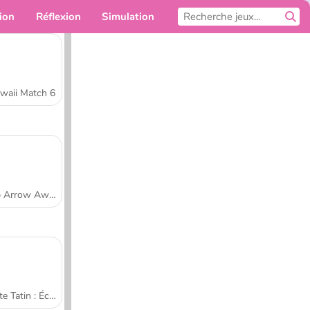
ion
Réflexion
Simulation
Pour toi
waii Match 6
Tap Arrow Away
Tarte Tatin : École de cuisine de Sara