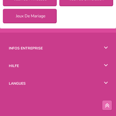
Jeux De Mariage
INFOS ENTREPRISE
Conditions d’utilisation
HILFE
Politique De Protection De La Vie Privée
Hilfe
LANGUES
Cookies
English
Русский