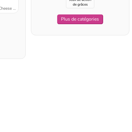
de grâces
e Cupcakes
Plus de catégories