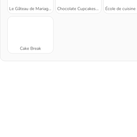
Le Gâteau de Mariage de la Princesse
Chocolate Cupcakes: Sara's Cooking Class
École de cuisine de Sara : Cake re
Cake Break