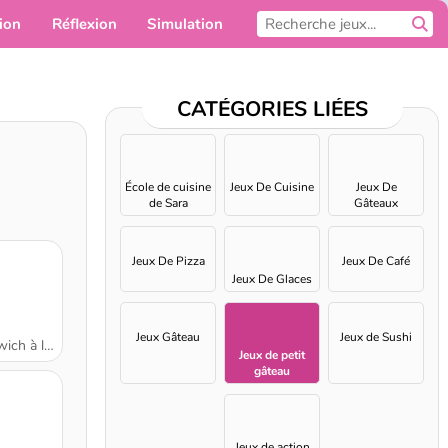
ion
Réflexion
Simulation
Pour toi
CATÉGORIES LIÉES
École de cuisine
Jeux De Cuisine
Jeux De
de Sara
Gâteaux
Jeux De Pizza
Jeux De Café
Jeux De Glaces
Jeux Gâteau
Jeux de Sushi
crème glacée
Jeux de petit
gâteau
Jeux de action