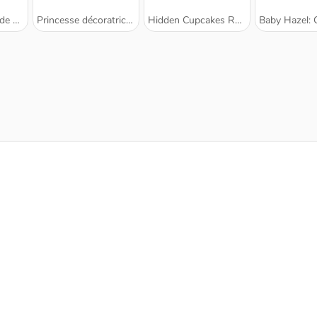
nversé
Princesse décoratrice de gâteaux
Hidden Cupcakes Recipe
Baby Hazel: Chees