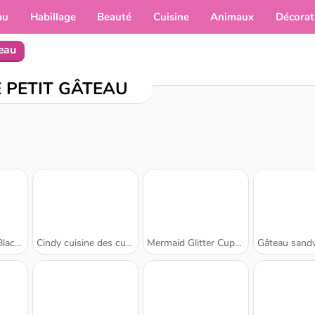
au
Habillage
Beauté
Cuisine
Animaux
Décorat
teau
E PETIT GÂTEAU
king Class
Cindy cuisine des cupcakes
Mermaid Glitter Cupcakes
Gâteau sandwich à la 