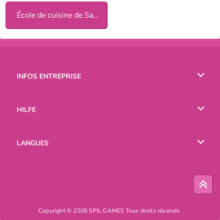
École de cuisine de Sara
INFOS ENTREPRISE
Conditions d’utilisation
HILFE
Politique De Protection De La Vie Privée
Hilfe
LANGUES
Cookies
English
Русский
Copyright © 2026 SPIL GAMES Tous droits réservés.