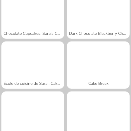
Chocolate Cupcakes: Sara's Cooking Class
Dark Chocolate Blackberry Cheesecake: Sara's Cooking Class
École de cuisine de Sara : Cake renversé
Cake Break