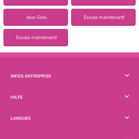
Jeux Solo
Essaie maintenant!
Essaie maintenant!
INFOS ENTREPRISE
Conditions d’utilisation
HILFE
Politique De Protection De La Vie Privée
Hilfe
LANGUES
Cookies
English