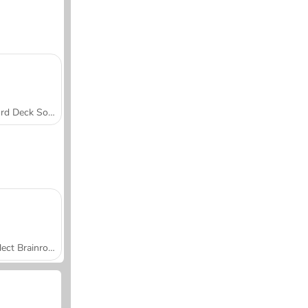
Word Deck Solitaire
Collect Brainrot Arena