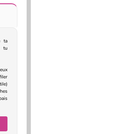
e ta
i tu
peux
iler
ile)
ches
pais