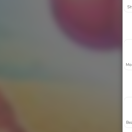
St
Bea