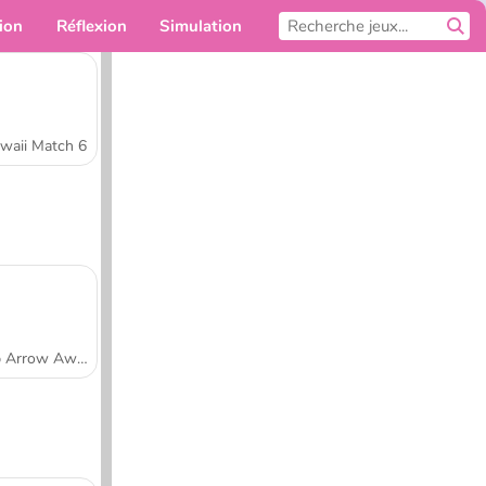
ion
Réflexion
Simulation
Pour toi
waii Match 6
Tap Arrow Away