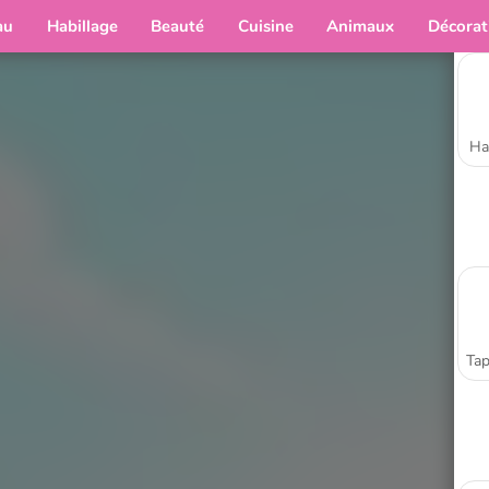
au
Habillage
Beauté
Cuisine
Animaux
Décorat
Ha