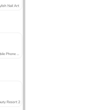
ylish Nail Art
Mobile Phone Case Design & DIY
uty Resort 2