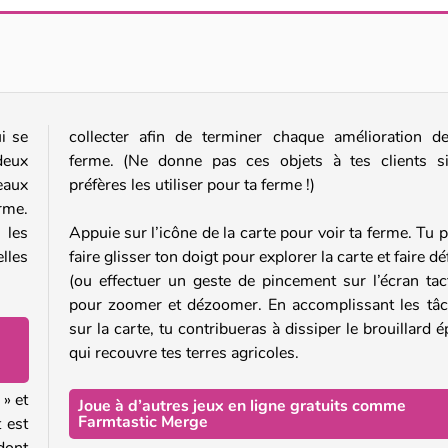
Merge Brainrot
Clicker Hero
i se
collecter afin de terminer chaque amélioration d
deux
ferme. (Ne donne pas ces objets à tes clients s
eaux
préfères les utiliser pour ta ferme !)
erme.
 les
Appuie sur l’icône de la carte pour voir ta ferme. Tu 
lles
faire glisser ton doigt pour explorer la carte et faire déf
(ou effectuer un geste de pincement sur l’écran tact
pour zoomer et dézoomer. En accomplissant les tâ
sur la carte, tu contribueras à dissiper le brouillard é
qui recouvre tes terres agricoles.
 » et
Joue à d’autres jeux en ligne gratuits comme
Farmtastic Merge
 est
dont