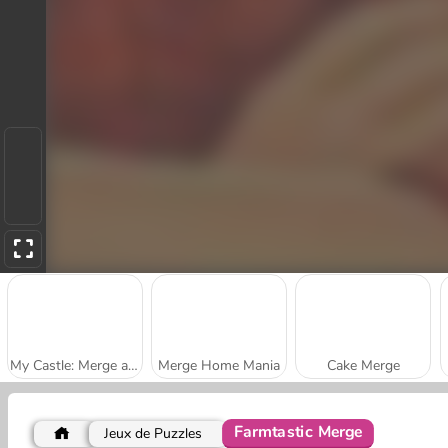
My Castle: Merge and Story
Merge Home Mania
Cake Merge
Farmtastic Merge
Jeux de Puzzles