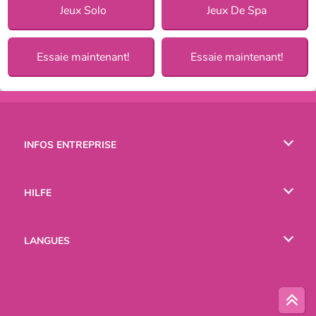
Jeux Solo
Jeux De Spa
Essaie maintenant!
Essaie maintenant!
INFOS ENTREPRISE
Conditions d’utilisation
HILFE
Politique De Protection De La Vie Privée
Hilfe
LANGUES
Cookies
English