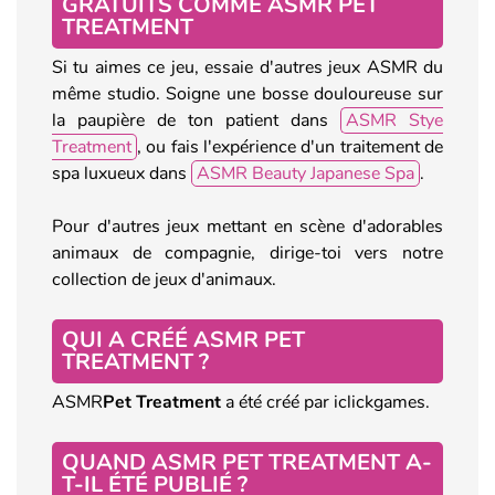
GRATUITS COMME ASMR PET
TREATMENT
Si tu aimes ce jeu, essaie d'autres jeux ASMR du
même studio. Soigne une bosse douloureuse sur
la paupière de ton patient dans
ASMR Stye
Treatment
, ou fais l'expérience d'un traitement de
spa luxueux dans
ASMR Beauty Japanese Spa
.
Pour d'autres jeux mettant en scène d'adorables
animaux de compagnie, dirige-toi vers notre
collection de jeux d'animaux.
QUI A CRÉÉ ASMR PET
TREATMENT ?
ASMR
Pet Treatment
a été créé par iclickgames.
QUAND ASMR PET TREATMENT A-
T-IL ÉTÉ PUBLIÉ ?