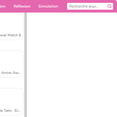
ion
Réflexion
Simulation
Pour toi
waii Match 6
Tap Arrow Away
Tarte Tatin : École de cuisine de Sara