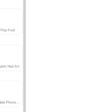
Pop Fruit
ylish Nail Art
Mobile Phone Case Design & DIY