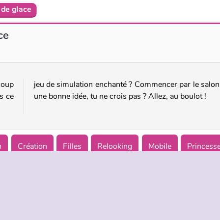
de glace
Fête des lanternes
Fête au Cabinet Dentaire
ce
coup
 est
s ce
une bonne idée, tu ne crois pas ? Allez, au boulot !
n
Création
Filles
Relooking
Mobile
Princess