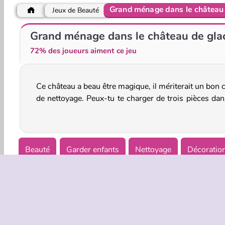
Grand ménage dans le château 
Jeux de Beauté
Car Salon
Coiffeuse de Mariage pour les Princesses
Grand ménage dans le château de gla
72% des joueurs aiment ce jeu
Ce château a beau être magique, il mériterait un bon 
jeu de simulation enchanté ? Commencer par le salon
de nettoyage. Peux-tu te charger de trois pièces dan
Beauté
Garder enfants
Nettoyage
Décoratio
Simulation