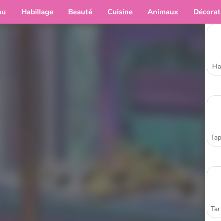
au
Habillage
Beauté
Cuisine
Animaux
Décorat
Ha