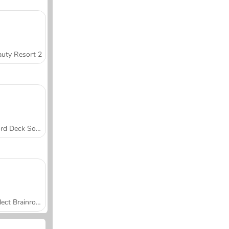
uty Resort 2
Word Deck Solitaire
Collect Brainrot Arena