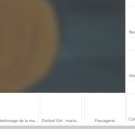
Bea
Nettoyage de la maison de plage
Dotted Girl : mariage gâché
Paysagerie