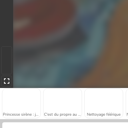
Princesse sirène : jeux sub-aquatiques
C'est du propre au château
Nettoyage féérique