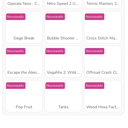
Operate Now : Chirurgie du nez
Nitro Speed 2 Underground
Tennis Masters 2026
Nouveautés
Nouveautés
Nouveautés
Siege Break
Bubble Shooter Pirate Treasures
Cross Stitch Masters
Nouveautés
Nouveautés
Nouveautés
Escape the Alien Prison
VegaMix 2: Wild West
Offroad Crash Climber 4X4
Nouveautés
Nouveautés
Nouveautés
Pop Fruit
Tanks
Wood Hexa Factory