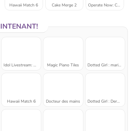
Hawaii Match 6
Cake Merge 2
Operate Now: Chirurgie de l'oreille
AINTENANT!
Idol Livestream: Doll Dress Up
Magic Piano Tiles
Dotted Girl : mariage gâché
Hawaii Match 6
Docteur des mains
Dotted Girl : Dermatologue