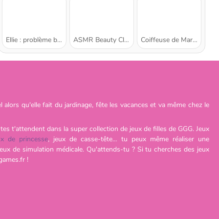
Ellie : problème buccal
ASMR Beauty Clinic
Coiffeuse de Mariage pour les Princesses
alors qu'elle fait du jardinage, fête les vacances et va même chez le
es t'attendent dans la super collection de jeux de filles de GGG. Jeux
ux de princesse
, jeux de casse-tête… tu peux même réaliser une
jeux de simulation médicale. Qu'attends-tu ? Si tu cherches des jeux
games.fr !