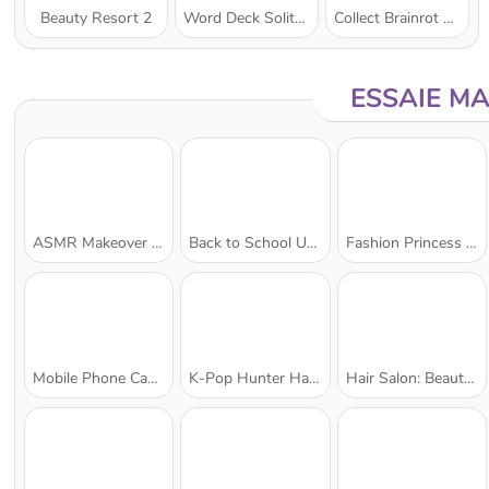
Beauty Resort 2
Word Deck Solitaire
Collect Brainrot Arena
ESSAIE M
ASMR Makeover & Makeup Studio
Back to School Uniforms Edition
Fashion Princess - Dress Up for Girls
Mobile Phone Case Design & DIY
K-Pop Hunter Halloween Fashion
Hair Salon: Beauty Salon