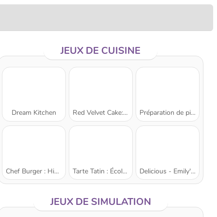
JEUX DE CUISINE
Dream Kitchen
Red Velvet Cake: École de cuisine de Sara
Préparation de pizza
Chef Burger : Histoire de Cuisine
Tarte Tatin : École de cuisine de Sara
Delicious - Emily's New Beginning
JEUX DE SIMULATION