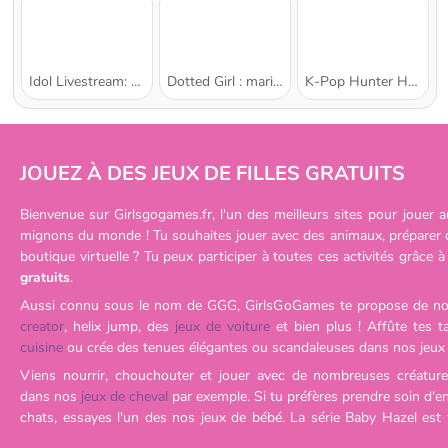
Idol Livestream: Doll Dress Up
Dotted Girl : mariage gâché
K-Pop Hunter Halloween Fashion
JOUEZ À DES JEUX DE FILLES GRATUITS
Bienvenue sur Girlsgogames.fr, l'un des meilleurs sites pour jouer au
mignons du monde ! Tu souhaites jouer avec des animaux, préparer d
boutique virtuelle ? Tu peux participer à toutes ces activités grâce à
gratuits
.
Aussi connu sous le nom de GGG, GirlsGoGames te propose de 
creator
, helix jump, des
jeux de voiture
et bien plus ! Affûte tes 
cuisine
ou crée des tenues élégantes ou scandaleuses dans nos jeux
Viens nourrir, chouchouter et jouer avec de nombreuses créatures
dans nos
jeux de cheval
par exemple. Si tu préfères prendre soin d'e
chats, essayes l'un des nos jeux de bébé. La série Baby Hazel est t