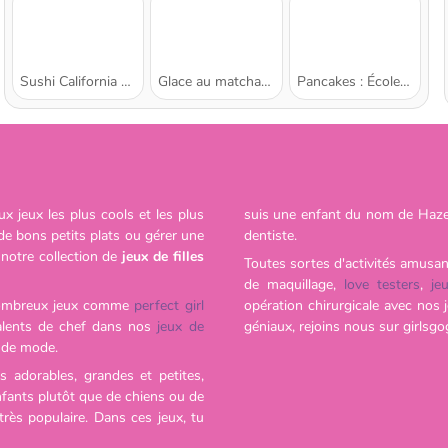
Sushi California Roll: École de cuisine de Sara
Glace au matcha : École de cuisine de Sara
Pancakes : École de cuisine de Sara
x jeux les plus cools et les plus
suis une enfant du nom de Hazel 
e bons petits plats ou gérer une
dentiste.
 notre collection de
jeux de filles
Toutes sortes d'activités amusant
de maquillage,
love testers
,
je
nombreux jeux comme
perfect girl
opération chirurgicale avec nos 
talents de chef dans nos
jeux de
géniaux, rejoins nous sur girlsgo
 de mode.
 adorables, grandes et petites,
nfants plutôt que de chiens ou de
rès populaire. Dans ces jeux, tu