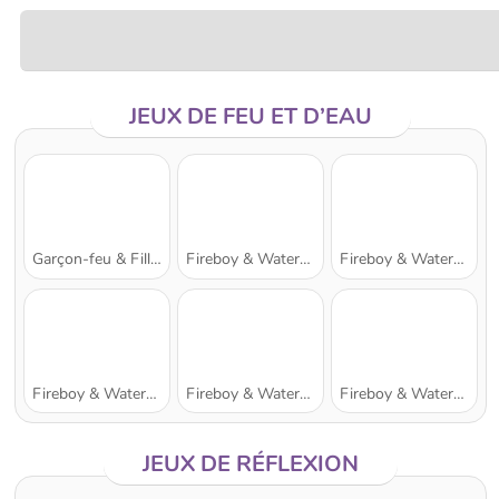
JEUX DE FEU ET D’EAU
Garçon-feu & Fille-eau : Temple de forêt
Fireboy & Watergirl 2: The Light Temple
Fireboy & Watergirl 3: The Ice Temple
Fireboy & Watergirl 4: The Crystal Temple
Fireboy & Watergirl 7: and Friends
Fireboy & Watergirl 5: Elements
JEUX DE RÉFLEXION