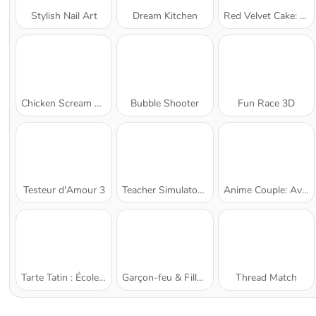
Stylish Nail Art
Dream Kitchen
Red Velvet Cake: École de cuisine de Sara
Chicken Scream Race
Bubble Shooter
Fun Race 3D
Testeur d'Amour 3
Teacher Simulator Christmas Exam
Anime Couple: Avatar Maker
Tarte Tatin : École de cuisine de Sara
Garçon-feu & Fille-eau : Temple de forêt
Thread Match