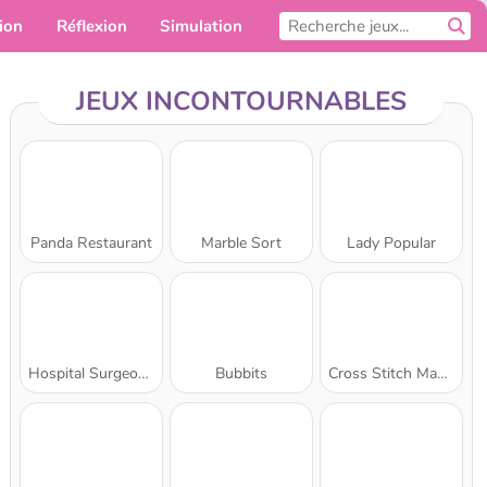
ion
Réflexion
Simulation
Pour toi
JEUX INCONTOURNABLES
Panda Restaurant
Marble Sort
Lady Popular
Cake Merge 2
Jouez maintenant
Hospital Surgeon Doctor Game
Bubbits
Cross Stitch Masters