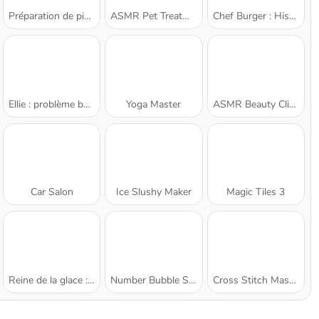
Préparation de pizza
ASMR Pet Treatment
Chef Burger : Histoire de Cuisine
Ellie : problème buccal
Yoga Master
ASMR Beauty Clinic
Car Salon
Ice Slushy Maker
Magic Tiles 3
Reine de la glace : relooking beauté
Number Bubble Shooter
Cross Stitch Masters