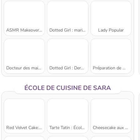
ASMR Makeover & Makeup Studio
Dotted Girl : mariage gâché
Lady Popular
Docteur des mains
Dotted Girl : Dermatologue
Préparation de Mariage pour Blondie
ÉCOLE DE CUISINE DE SARA
Red Velvet Cake: École de cuisine de Sara
Tarte Tatin : École de cuisine de Sara
Cheesecake aux fraises: École de Sara