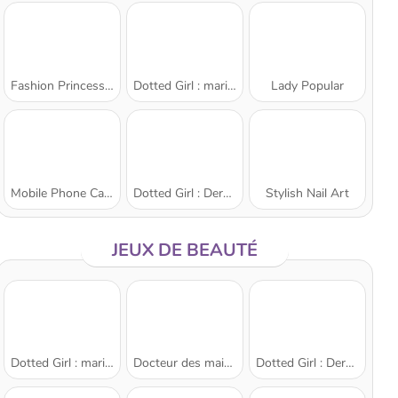
Fashion Princess - Dress Up for Girls
Dotted Girl : mariage gâché
Lady Popular
Mobile Phone Case Design & DIY
Dotted Girl : Dermatologue
Stylish Nail Art
JEUX DE BEAUTÉ
Dotted Girl : mariage gâché
Docteur des mains
Dotted Girl : Dermatologue