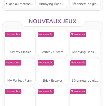
Glace au matcha : École de cuisine de Sara
Annoying Boss Punch Game
Bâtonnets de glace : École de Sara
Star Stable
NOUVEAUX JEUX
Nouveautés
Nouveautés
Nouveautés
Rummy Classic
Witchy Sisters
Annoying Boss Punch Game
Nouveautés
Nouveautés
Nouveautés
My Perfect Farm
Brick Breaker
Bâtonnets de glace : École de Sara
Nouveautés
Nouveautés
Nouveautés