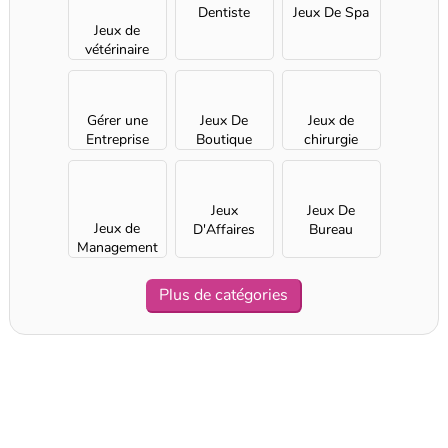
Dentiste
Jeux De Spa
Jeux de
vétérinaire
Gérer une
Jeux De
Jeux de
Entreprise
Boutique
chirurgie
Jeux
Jeux De
Jeux de
D'Affaires
Bureau
Management
pour Filles
Plus de catégories