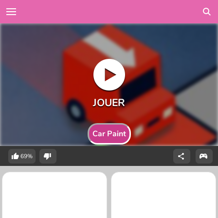
Car Paint
69%