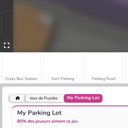
Crazy Bus Station
Sort Parking
Parking Rush
My Parking Lot
Jeux de Puzzles
Parking Fury 3D: Beach City 2
Parking Fury 3D: Night City
My Parking Lot
80% des joueurs aiment ce jeu