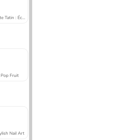
Tarte Tatin : École de cuisine de Sara
Pop Fruit
ylish Nail Art