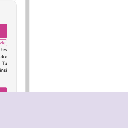
zle
 tes
otre
. Tu
insi
too