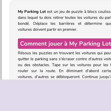
My Parking Lot
est un jeu de puzzle à blocs couliss
dans lequel tu dois retirer toutes les voitures du pa
bondé. Déplace les barrières et détermine que
voitures doivent partir en premier.
Comment jouer à My Parking Lot
Résous les puzzles en trouvant les voitures qui peu
quitter le parking sans s'écraser contre d'autres voi
ou des obstacles. Tape sur les voitures pour les f
rouler sur la route. En éliminant d'abord certa
voitures, d'autres se débloqueront. Continue jusqu'
que tout le parking soit vide.
Veille à ce que les voitures ne se heurtent pas non 
sur la route. Cela te coûtera plusieurs pièces de mon
en dommages et intérêts. Essaie de ne pas gaspille