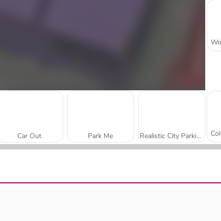
Car Out
Park Me
Realistic City Parking
Real Drive 3D
Car Parking City Duel