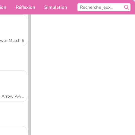
ion
Réflexion
Simulation
Pour toi
waii Match 6
Tap Arrow Away