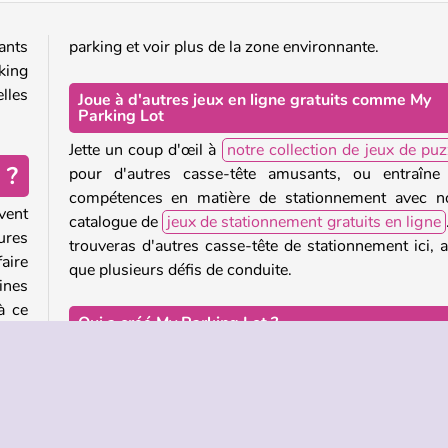
ants
parking et voir plus de la zone environnante.
rking
lles
Joue à d'autres jeux en ligne gratuits comme My
Parking Lot
Jette un coup d'œil à
notre collection de jeux de puz
 ?
pour d'autres casse-tête amusants, ou entraîne
compétences en matière de stationnement avec n
vent
catalogue de
jeux de stationnement gratuits en ligne
tures
trouveras d'autres casse-tête de stationnement ici, a
aire
que plusieurs défis de conduite.
ines
à ce
Qui a créé My Parking Lot ?
My Parking Lot
a été créé par Guangzhou Yomi
Network Technology.
plus
naie
r de
Quand My Parking Lot a-t-il été lancé pour la