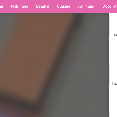
au
Habillage
Beauté
Cuisine
Animaux
Décorat
Ha