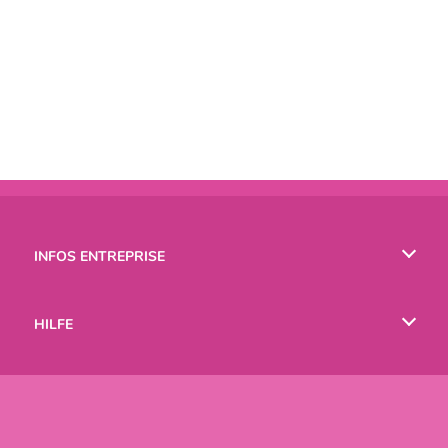
INFOS ENTREPRISE
Conditions d’utilisation
HILFE
Politique De Protection De La Vie Privée
Hilfe
LANGUES
Cookies
English