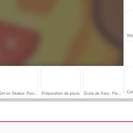
Girl on Skates: Pizza Mania
Préparation de pizza
École de Sara : Pizza Saint-Valentin
Yummy Super Pizza
Best Friends Puzzle