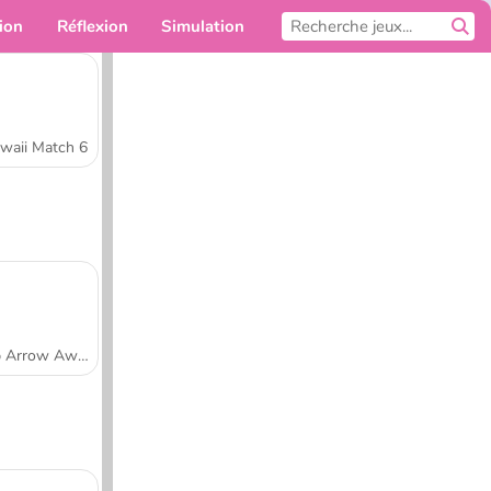
ion
Réflexion
Simulation
Pour toi
waii Match 6
Tap Arrow Away