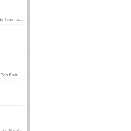
Tarte Tatin : École de cuisine de Sara
Pop Fruit
ylish Nail Art