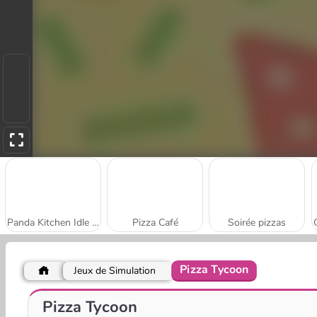
Panda Kitchen Idle Tycoon
Pizza Café
Soirée pizzas
Pizza Tycoon
Jeux de Simulation
I Like Pizza
High Pizza
Pizza Tycoon