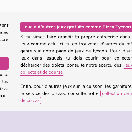
sant
Joue à d'autres jeux gratuits comme Pizza Tycoon
ces
Si tu aimes faire grandir ta propre entreprise dans
opre
jeux comme celui-ci, tu en trouveras d'autres du 
genre sur notre page de jeux de tycoon. Pour d'au
jeux dans lesquels tu dois courir pour collecte
décharger des objets, consulte notre aperçu des
jeu
collecte et de course
.
orte
 tes
Enfin, pour d'autres jeux sur la cuisson, les garniture
izza
le service des pizzas, consulte notre
collection de 
pour
de pizzas
.
Qui a créé Pizza Tycoon ?
rties
 les
Pizza
Tycoon
a été créé par Guangzhou Yomi
ussi