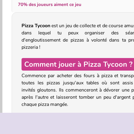
70% des joueurs aiment ce jeu
Pizza Tycoon
est un jeu de collecte et de course amu
dans lequel tu peux organiser des séan
d'engloutissement de pizzas à volonté dans ta pr
pizzeria !
Comment jouer à Pizza Tycoon ?
Commence par acheter des fours à pizza et transp
toutes les pizzas jusqu'aux tables où sont assis
invités gloutons. Ils commenceront à dévorer une p
après l'autre et laisseront tomber un peu d'argent 
chaque pizza mangée.
Collecte l'argent et utilise-le pour ouvrir d'autres pa
de ton restaurant. Pourquoi pas un comptoir pour
pizzas à emporter, par exemple. Tu peux a