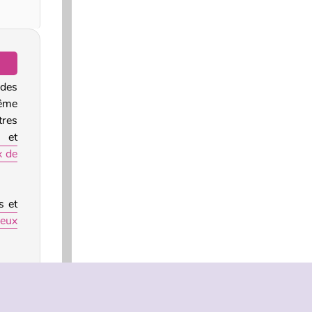
 des
même
tres
r et
x de
s et
jeux
too