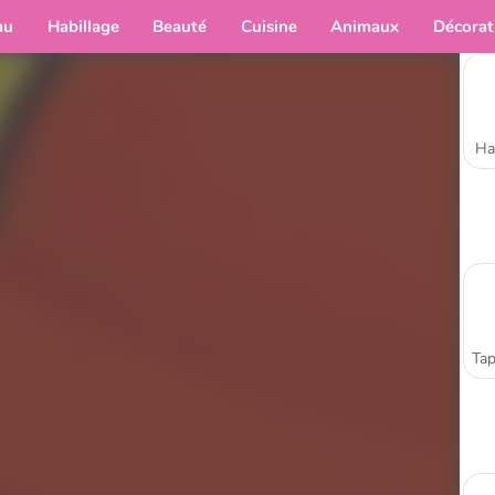
au
Habillage
Beauté
Cuisine
Animaux
Décorat
Ha