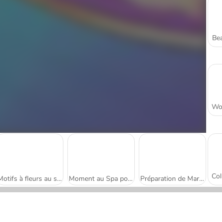
Bea
Motifs à fleurs au salon de manucure
Moment au Spa pour Papa
Préparation de Mariage pour Blondie