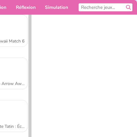
ion
Réflexion
Simulation
Pour toi
waii Match 6
Tap Arrow Away
Tarte Tatin : École de cuisine de Sara