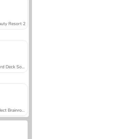
uty Resort 2
Word Deck Solitaire
Collect Brainrot Arena