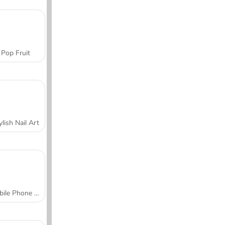
Pop Fruit
ylish Nail Art
Mobile Phone Case Design & DIY