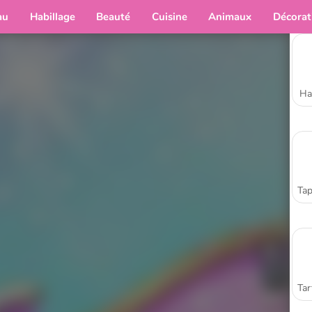
au
Habillage
Beauté
Cuisine
Animaux
Décorat
Ha