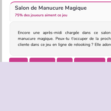
Salon de Manucure de la Princesse Annie
ASMR Nail Treatment
Salon de Manucure Magique
75% des joueurs aiment ce jeu
Encore une après-midi chargée dans ce salo
se faire poser une manucure avec du vernis brillan
manucure magique. Peux-tu t'occuper de la proch
cliente dans ce jeu en ligne de relooking ? Elle ador
Beauté
Décoration
Filles
Jeux De Magie
INFOS EN
Condition
Politique 