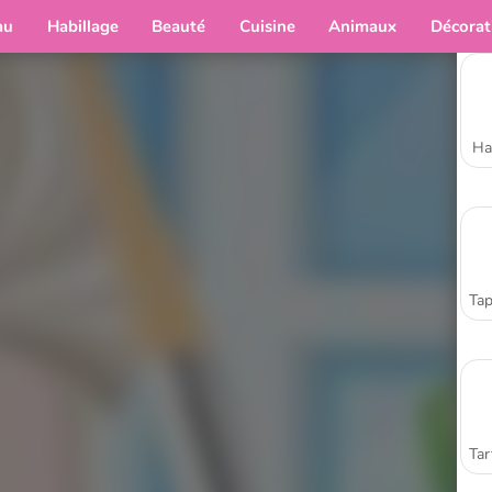
au
Habillage
Beauté
Cuisine
Animaux
Décorat
Ha