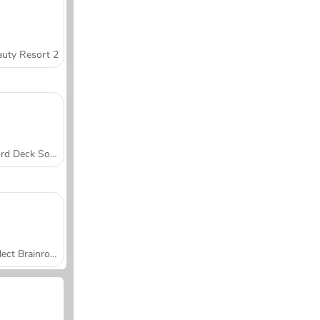
uty Resort 2
Word Deck Solitaire
Collect Brainrot Arena