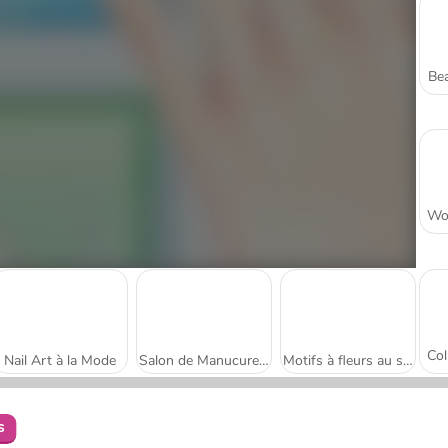
Bea
Nail Art à la Mode
Salon de Manucure Magique
Motifs à fleurs au salon de manucure
s