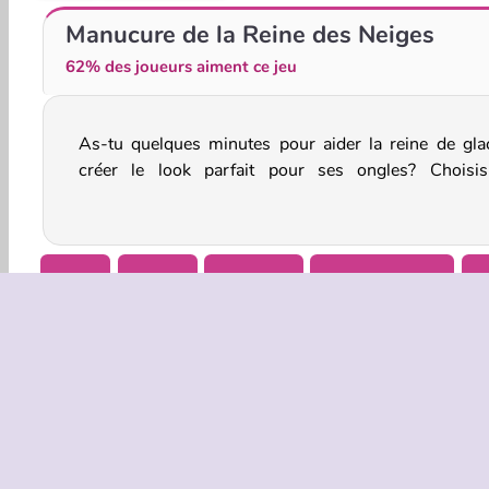
Préparation de Mariage pour Blondie
Salon de Manucure de la Princesse Annie
Manucure de la Reine des Neiges
62% des joueurs aiment ce jeu
As-tu quelques minutes pour aider la reine de gla
superbes coloris, des dessins et des autocollants 
créer le look parfait pour ses ongles? Choisi
Filles
Mobile
Manicure
Jeux De Reines
S
INFOS EN
Condition
Politique 