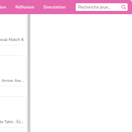
ion
Réflexion
Simulation
Pour toi
waii Match 6
Tap Arrow Away
Tarte Tatin : École de cuisine de Sara