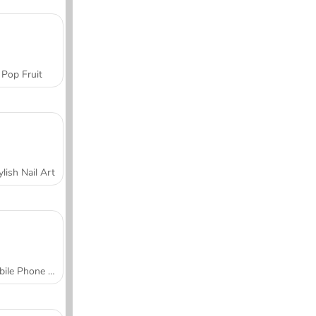
Pop Fruit
ylish Nail Art
Mobile Phone Case Design & DIY