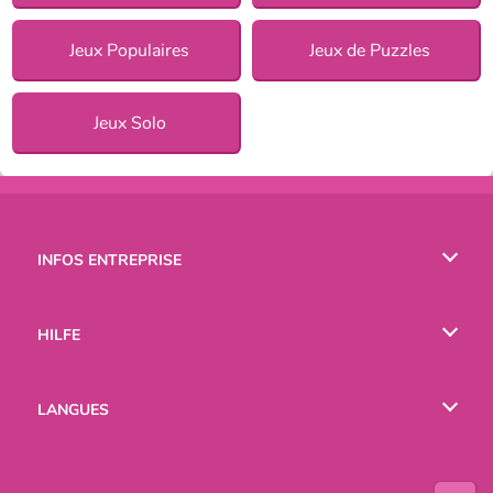
Jeux Populaires
Jeux de Puzzles
Jeux Solo
INFOS ENTREPRISE
Conditions d’utilisation
HILFE
Politique De Protection De La Vie Privée
Hilfe
LANGUES
Cookies
English