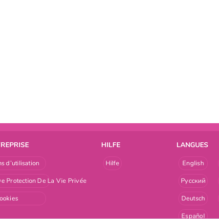
TREPRISE
HILFE
LANGUES
s d’utilisation
Hilfe
English
De Protection De La Vie Privée
Русский
ookies
Deutsch
Español