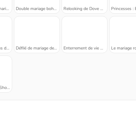
iées
Double mariage bohème
Relooking de Dove pour son mariage
Princesses : Boutiqu
honneur
Défilé de mariage de Léa
Enterrement de vie de jeune fille
Le mariage roya
pping