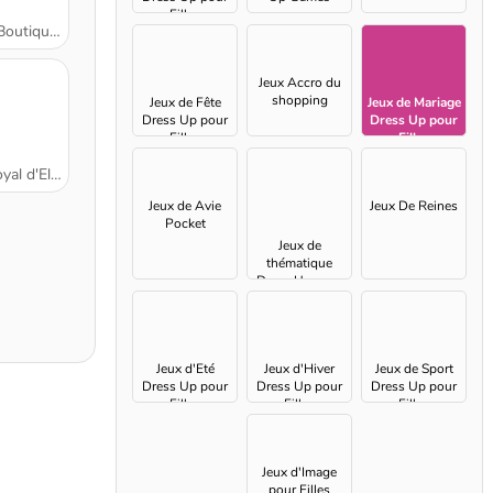
Filles
e de Mariage
Jeux Accro du
shopping
Jeux de Fête
Jeux de Mariage
Dress Up pour
Dress Up pour
Filles
Filles
l d'Ellie
Jeux de Avie
Jeux De Reines
Pocket
Jeux de
thématique
Dress Up pour
Filles
Jeux d'Eté
Jeux d'Hiver
Jeux de Sport
Dress Up pour
Dress Up pour
Dress Up pour
Filles
Filles
Filles
Jeux d'Image
pour Filles