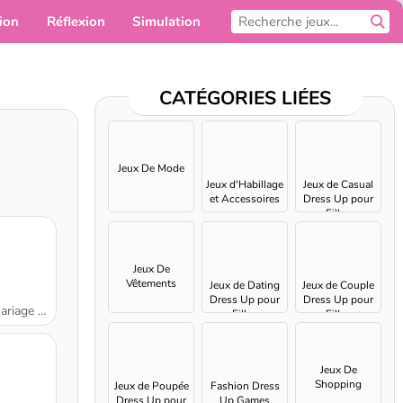
ion
Réflexion
Simulation
Pour toi
CATÉGORIES LIÉES
Jeux De Mode
Jeux d'Habillage
Jeux de Casual
et Accessoires
Dress Up pour
Filles
Jeux De
Vêtements
Jeux de Dating
Jeux de Couple
Dress Up pour
Dress Up pour
 printanier
Filles
Filles
Jeux De
Shopping
Jeux de Poupée
Fashion Dress
Dress Up pour
Up Games