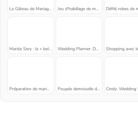
Le Gâteau de Mariage de la Princesse
Jeu d'habillage de mariage
Défilé robes de mar
Mariée Sery : la + belle pour se marier
Wedding Planner: Decorate the Perfect Wedding
Shopping avec les demoiselles d'
Préparation de mariage de princesse
Poupée demoiselle d'honneur
Cindy: Wedding Sho