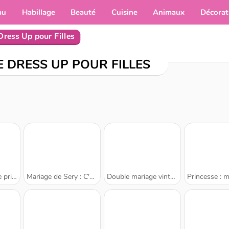
au
Habillage
Beauté
Cuisine
Animaux
Décorat
Dress Up pour Filles
E DRESS UP POUR FILLES
cesse
Mariage de Sery : C'est dans la boîte
Double mariage vintage et glamour
Princesse : mariage