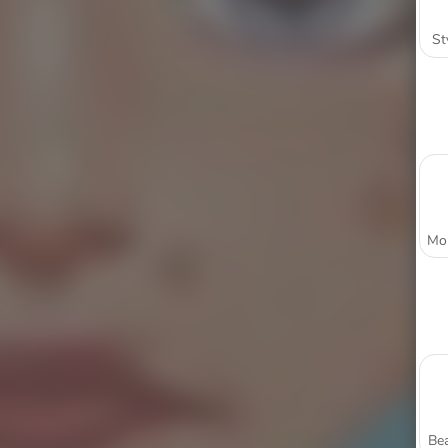
St
Bea