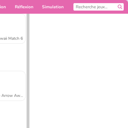
ion
Réflexion
Simulation
Pour toi
waii Match 6
Tap Arrow Away