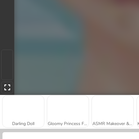
Darling Doll
Gloomy Princess Favorite Toy
ASMR Makeover & Makeup Studio