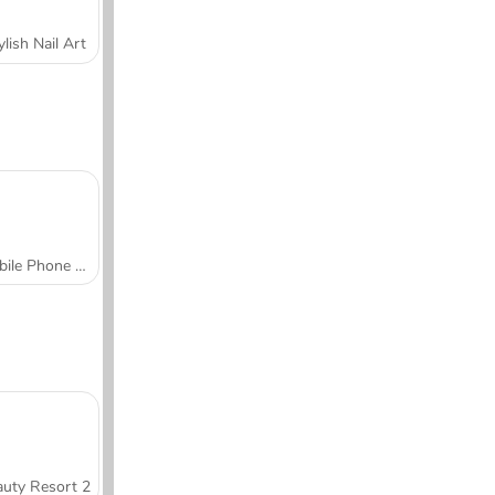
ylish Nail Art
Mobile Phone Case Design & DIY
uty Resort 2