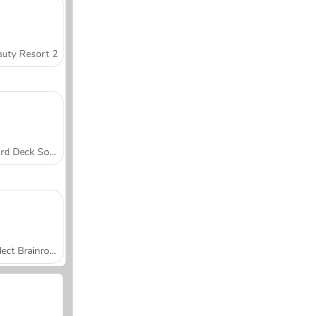
uty Resort 2
Word Deck Solitaire
Collect Brainrot Arena