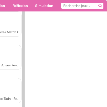
ion
Réflexion
Simulation
Pour toi
waii Match 6
Tap Arrow Away
Tarte Tatin : École de cuisine de Sara