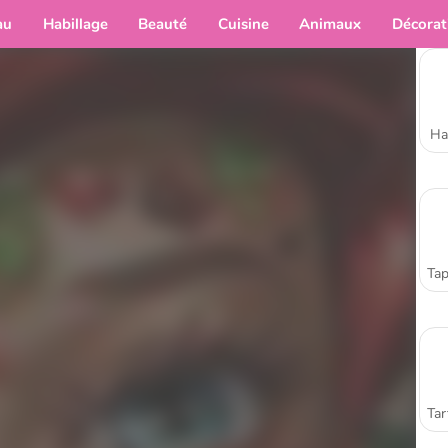
au
Habillage
Beauté
Cuisine
Animaux
Décorat
Ha