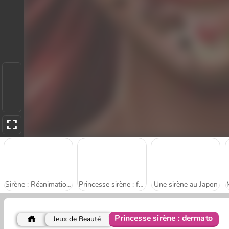
Sirène : Réanimation d'urgence
Princesse sirène : future maman
Une sirène au Japon
Princesse sirène : dermato
Jeux de Beauté