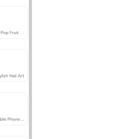
Pop Fruit
ylish Nail Art
Mobile Phone Case Design & DIY