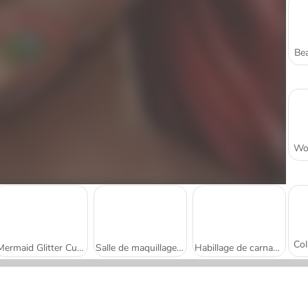
Bea
Mermaid Glitter Cupcakes
Salle de maquillage de sirène
Habillage de carnaval de la jolie sirène