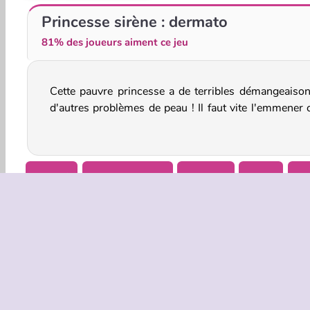
Mermaidcore Makeup
The Trendy Mermaid
Princesse sirène : dermato
81% des joueurs aiment ce jeu
Cette pauvre princesse a de terribles démangeaison
le docteur dans ce jeu médical en ligne. Peux-tu l'ai
d'autres problèmes de peau ! Il faut vite l'emmener 
Beauté
Garder enfants
Docteur
Filles
Je
INFOS EN
Condition
Politique 