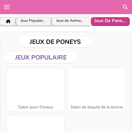
Jeux De Poneys
Jeux Populaires
Jeux de Animaux
JEUX DE PONEYS
JEUX POPULAIRE
Salon pour Poneys
Salon de beauté de la licorne