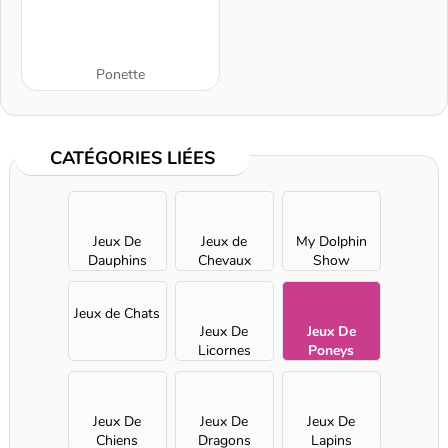
Ponette
CATÉGORIES LIÉES
Jeux De
Jeux de
My Dolphin
Dauphins
Chevaux
Show
Jeux de Chats
Jeux De
Jeux De
Licornes
Poneys
Jeux De
Jeux De
Jeux De
Chiens
Dragons
Lapins