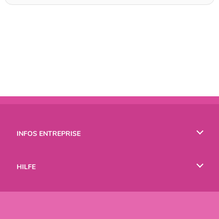
INFOS ENTREPRISE
Conditions d’utilisation
HILFE
Politique De Protection De La Vie Privée
Hilfe
LANGUES
Cookies