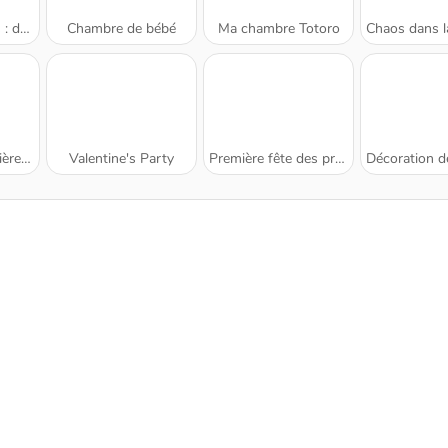
e d'eau
Chambre de bébé
Ma chambre Totoro
Chaos dans la
 fête
Valentine's Party
Première fête des princesses
Décoration de chambre 