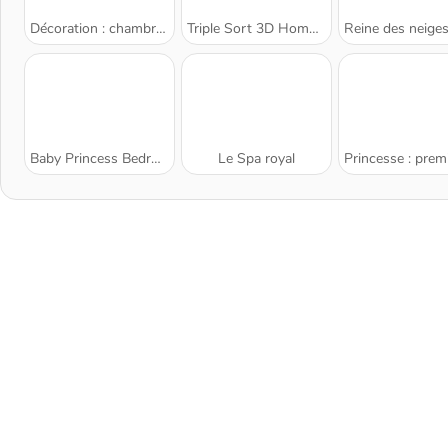
Décoration : chambre de fillette
Triple Sort 3D Home Design
Reine des neiges : déco de sall
Baby Princess Bedroom Decor
Le Spa royal
Princesse : première