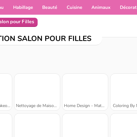
au
Habillage
Beauté
Cuisine
Animaux
Décorat
lon pour Filles
TION SALON POUR FILLES
over
Nettoyage de Maison de Poupée
Home Design - Match 3
Coloring By