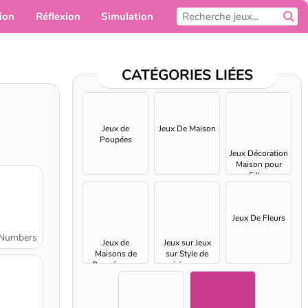
ion
Réflexion
Simulation
Pour toi
CATÉGORIES LIÉES
Jeux de
Jeux De Maison
Poupées
Jeux Décoration
Maison pour
Filles
Jeux De Fleurs
 Numbers
Jeux de
Jeux sur Jeux
Maisons de
sur Style de
Poupée pour
cuisine pour
Filles
Filles