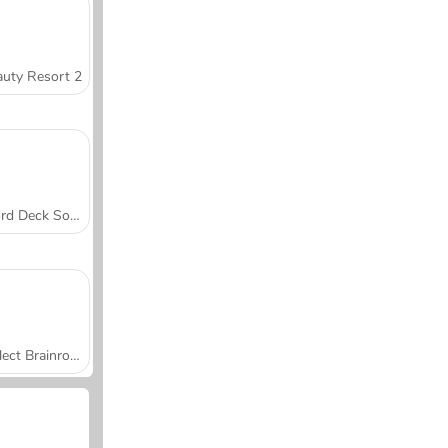
uty Resort 2
Word Deck Solitaire
Collect Brainrot Arena