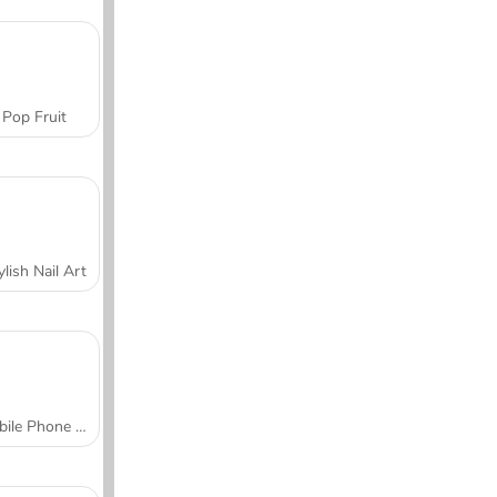
Pop Fruit
ylish Nail Art
Mobile Phone Case Design & DIY