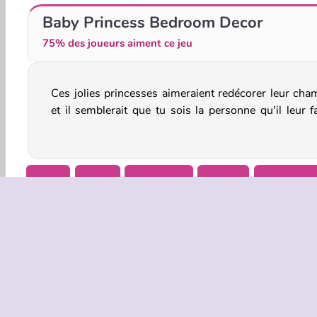
Décoration de chambre universitaire
Reine des neiges : déco de salle d'eau
Baby Princess Bedroom Decor
75% des joueurs aiment ce jeu
Ces jolies princesses aimeraient redécorer leur cha
Choisis parmi une multitude d'options pour trouve
et il semblerait que tu sois la personne qu'il leur f
Bébé
Filles
Relooking
Mobile
Princesse
INFOS EN
Condition
Politique 