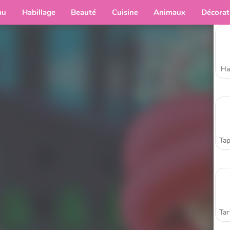
au
Habillage
Beauté
Cuisine
Animaux
Décorat
Ha