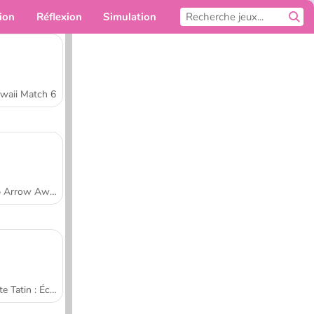
ion
Réflexion
Simulation
Pour toi
waii Match 6
Tap Arrow Away
Tarte Tatin : École de cuisine de Sara