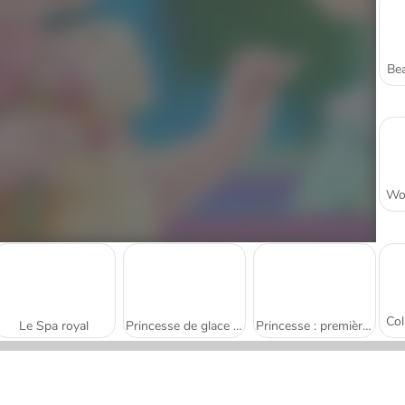
Bea
Le Spa royal
Princesse de glace : maison de poupée
Princesse : première fête