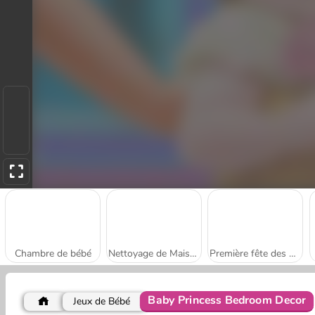
Chambre de bébé
Nettoyage de Maison de Poupée
Première fête des princesses
Baby Princess Bedroom Decor
Jeux de Bébé