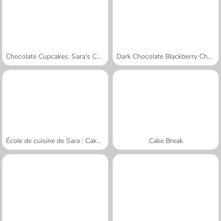
Chocolate Cupcakes: Sara's Cooking Class
Dark Chocolate Blackberry Cheesecake: Sara's Cooking Class
École de cuisine de Sara : Cake renversé
Cake Break