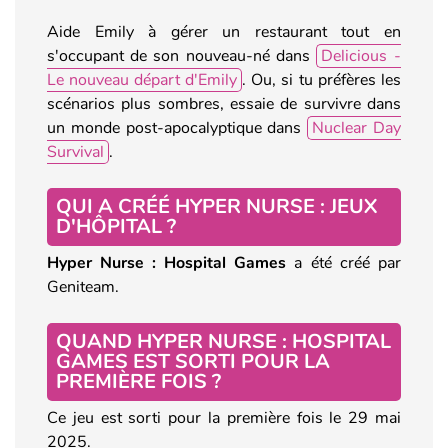
Aide Emily à gérer un restaurant tout en
s'occupant de son nouveau-né dans
Delicious -
Le nouveau départ d'Emily
. Ou, si tu préfères les
scénarios plus sombres, essaie de survivre dans
un monde post-apocalyptique dans
Nuclear Day
Survival
.
QUI A CRÉÉ HYPER NURSE : JEUX
D'HÔPITAL ?
Hyper Nurse : Hospital Games
a été créé par
Geniteam.
QUAND HYPER NURSE : HOSPITAL
GAMES EST SORTI POUR LA
PREMIÈRE FOIS ?
Ce jeu est sorti pour la première fois le 29 mai
2025.