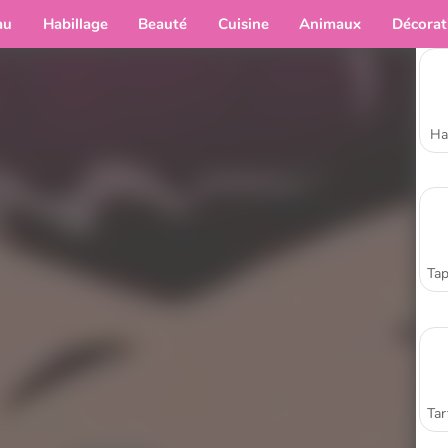
au
Habillage
Beauté
Cuisine
Animaux
Décorat
Ha