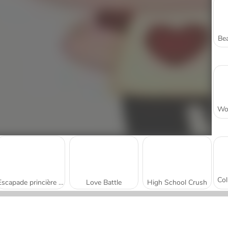
Bea
Escapade princière à Paris
Love Battle
High School Crush