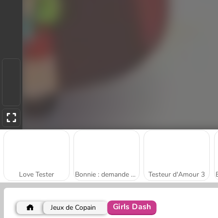
Love Tester
Bonnie : demande en mariage surprise
Testeur d'Amour 3
Girls Dash
Jeux de Copain