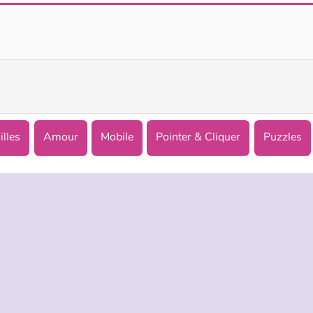
Princesse Goldie : Bébé arrive
Bonnie : Suis-Moi Jusqu'à...
illes
Amour
Mobile
Pointer & Cliquer
Puzzles
TREPRISE
HILFE
LANGUES
s d’utilisation
Hilfe
English
De Protection De La Vie Privée
Русский