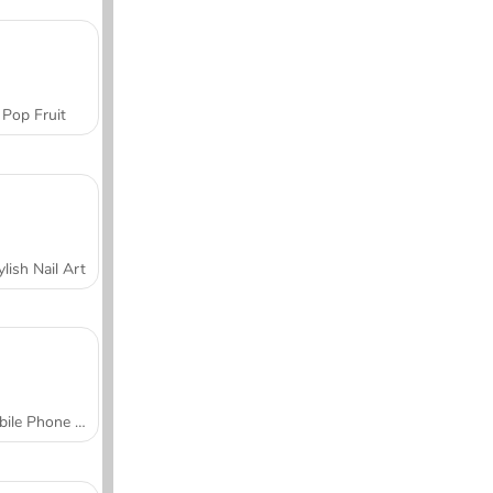
Pop Fruit
ylish Nail Art
Mobile Phone Case Design & DIY