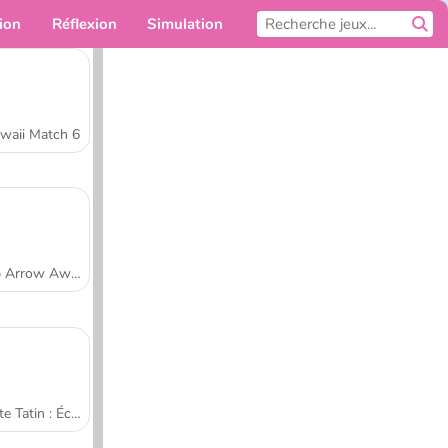
ion
Réflexion
Simulation
Pour toi
waii Match 6
Tap Arrow Away
Tarte Tatin : École de cuisine de Sara