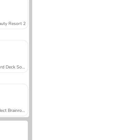
uty Resort 2
Word Deck Solitaire
Collect Brainrot Arena