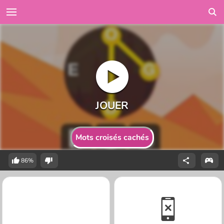
Mots croisés cachés
86%