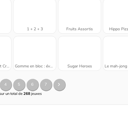
1 + 2 + 3
Fruits Assortis
Hippo Piz
atch 3
Gomme en bloc : évolution
Sugar Heroes
Le mah-jong de
4
5
6
7
sur un total de
268
jeuxes