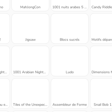
no
MahJongCon
1001 nuits arabes 5 : Sinbad le marin
Candy Riddles: Free M
2
Jigsaw
Blocs sucrés
Motifs dépareillés :
 Thieves
1001 Arabian Nights 7
Ludo
Dimensions Mahjong : 
neigé
Tiles of the Unexpected
Assembleur de Forme
Snail Bob 