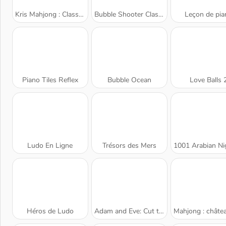
Kris Mahjong : Classique
Bubble Shooter Classic
Leçon de pia
Piano Tiles Reflex
Bubble Ocean
Love Balls 
Ludo En Ligne
Trésors des Mers
1001 Arabian Nights 6: Alibaba & The Forty
Héros de Ludo
Adam and Eve: Cut the Ropes
Mahjong : château en