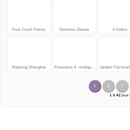
Fruit Crush Frenzy
Dominos Deluxe
4 Colors
Mahjong Shanghai
Puissance 4 : multijoueurs
Jardien Florissant Crush M
1
2
3
1 à 42
jeux 