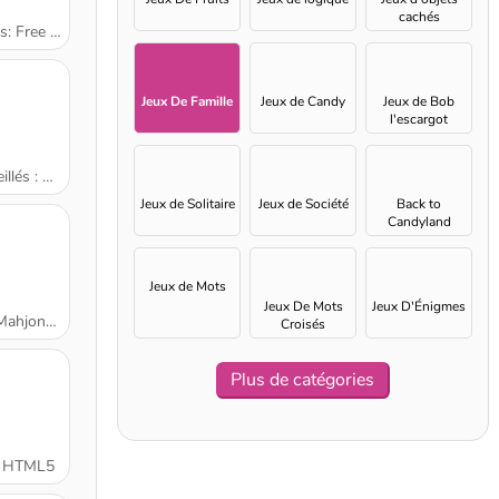
cachés
atch 3 Puzzle
Jeux De Famille
Jeux de Candy
Jeux de Bob
l'escargot
 Classique
Jeux de Solitaire
Jeux de Société
Back to
Candyland
Jeux de Mots
Jeux De Mots
Jeux D'Énigmes
900 Secondes
Croisés
Plus de catégories
1 HTML5