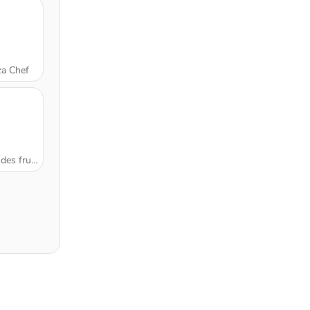
za Chef
s fruits