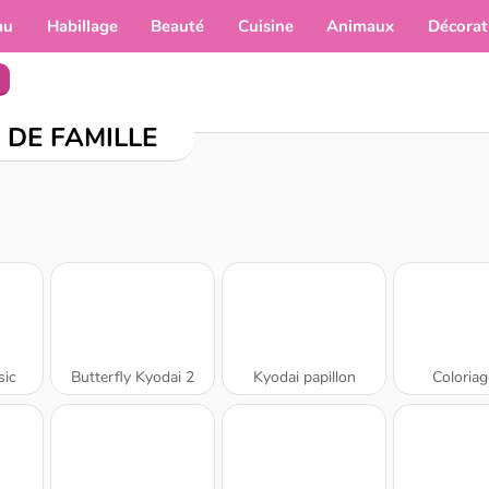
au
Habillage
Beauté
Cuisine
Animaux
Décorat
 DE FAMILLE
sic
Butterfly Kyodai 2
Kyodai papillon
Coloria