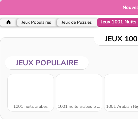
Nouve
Jeux 1001 Nuits
Jeux Populaires
Jeux de Puzzles
JEUX 10
JEUX POPULAIRE
1001 nuits arabes
1001 nuits arabes 5 : Sinbad le marin
1001 Arabian Nigh