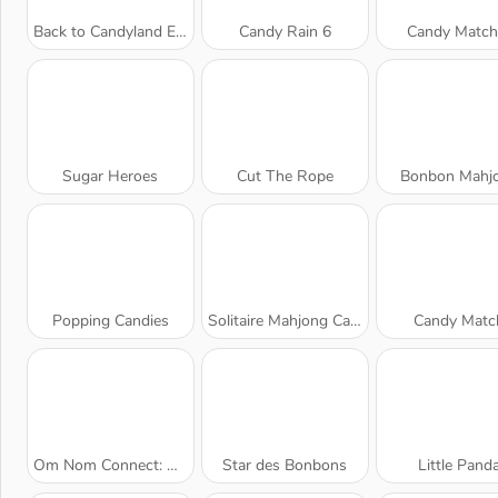
Back to Candyland Episode 3: Rivière sucrée
Candy Rain 6
Candy Match
Sugar Heroes
Cut The Rope
Bonbon Mahj
Popping Candies
Solitaire Mahjong Candy
Candy Matc
Om Nom Connect: Christmas
Star des Bonbons
Little Pand