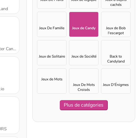
cachés
Land
Jeux De Famille
Jeux de Candy
Jeux de Bob
l'escargot
r Candy
Jeux de Solitaire
Jeux de Société
Back to
Candyland
Jeux de Mots
Jeux De Mots
Jeux D'Énigmes
.io
Croisés
Plus de catégories
URS