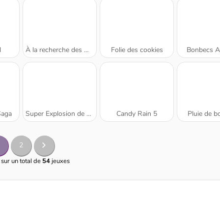
d
À la recherche des œufs perdus
Folie des cookies
Bonbecs A
Saga
Super Explosion de Bonbons
Candy Rain 5
Pluie de 
2
 sur un total de
54
jeuxes