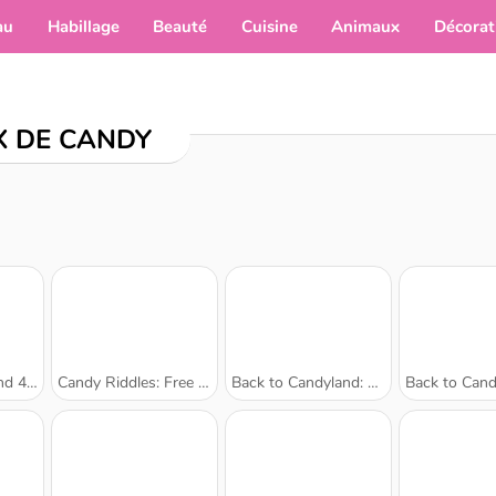
au
Habillage
Beauté
Cuisine
Animaux
Décorat
X DE CANDY
 à gogo
Candy Riddles: Free Match 3 Puzzle
Back to Candyland: Episode 2
Back to Candyland: