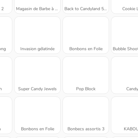
 2
Magasin de Barbe à Papa
Back to Candyland 5: Montagne Choco
Cookie 
ong
Invasion gélatinée
Bonbons en Folie
Bubble Shoote
h
Super Candy Jewels
Pop Block
Candy
a
Bonbons en Folie
Bonbecs assortis 3
KABO