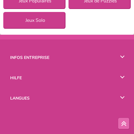
Jeux Populaires
Jeux de Puzzles
Jeux Solo
INFOS ENTREPRISE
Conditions d’utilisation
HILFE
Politique De Protection De La Vie Privée
Hilfe
LANGUES
Cookies
English
Русский