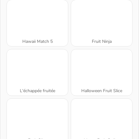
Hawaii Match 5
Fruit Ninja
L'échappée fruitée
Halloween Fruit Slice