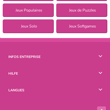
Jeux Populaires
Jeux de Puzzles
Jeux Solo
Jeux Softgames
INFOS ENTREPRISE
Conditions d’utilisation
HILFE
Politique De Protection De La Vie Privée
Hilfe
LANGUES
Cookies
English