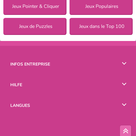
Jeux Pointer & Cliquer
Jeux Populaires
Jeux de Puzzles
Jeux dans le Top 100
INFOS ENTREPRISE
Conditions d’utilisation
HILFE
Politique De Protection De La Vie Privée
Hilfe
LANGUES
Cookies
English