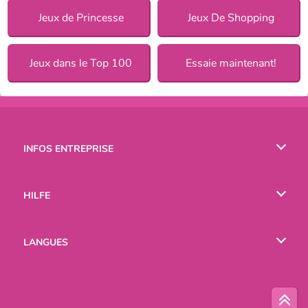
Jeux de Princesse
Jeux De Shopping
Jeux dans le Top 100
Essaie maintenant!
INFOS ENTREPRISE
Conditions d’utilisation
HILFE
Politique De Protection De La Vie Privée
Hilfe
LANGUES
Cookies
English