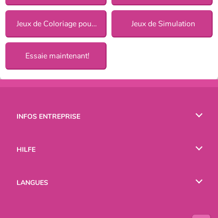
Jeux de Coloriage pour Filles
Jeux de Simulation
Essaie maintenant!
INFOS ENTREPRISE
Conditions d’utilisation
HILFE
Politique De Protection De La Vie Privée
Hilfe
LANGUES
Cookies
English