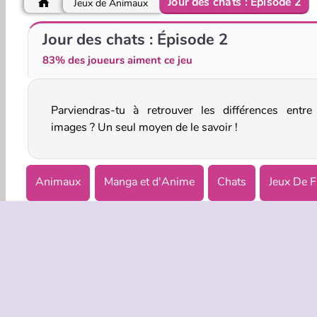
Jour des chats : Épisode 2
Jeux de Animaux
Hunters vs Props Online
Cooking in the City of Winds
Jour des chats : Épisode 2
83% des joueurs aiment ce jeu
Parviendras-tu à retrouver les différences entre
images ? Un seul moyen de le savoir !
Animaux
Manga et d'Anime
Chats
Jeux De F
Réflexion
INFOS EN