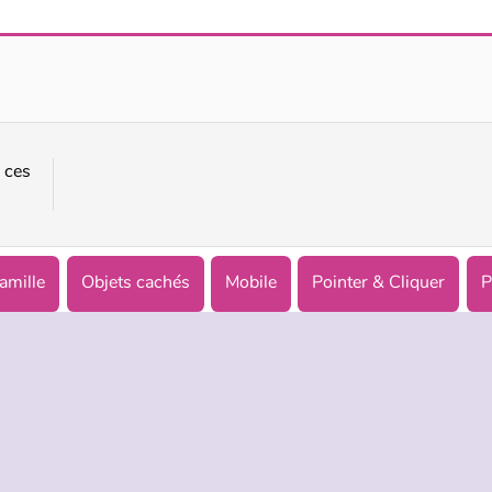
Anime Couple Dress Up
Crée ton Personnage Manga de Poche
 ces
amille
Objets cachés
Mobile
Pointer & Cliquer
P
TREPRISE
HILFE
LANGUES