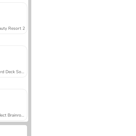
uty Resort 2
Word Deck Solitaire
Collect Brainrot Arena