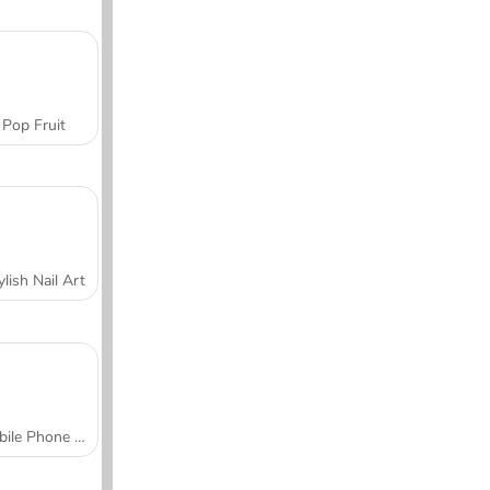
Pop Fruit
ylish Nail Art
Mobile Phone Case Design & DIY