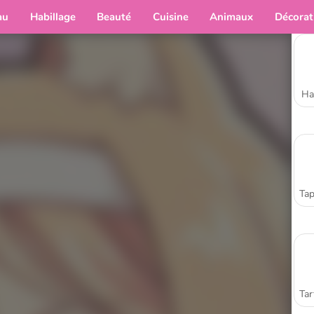
au
Habillage
Beauté
Cuisine
Animaux
Décorat
Ha