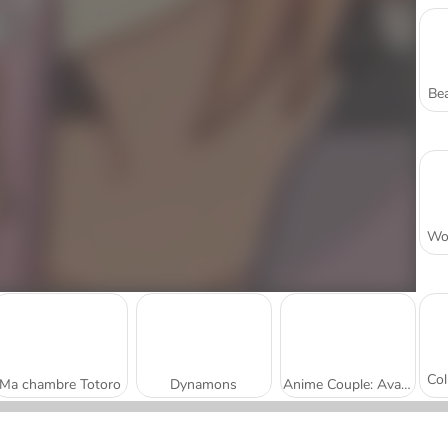
Bea
Ma chambre Totoro
Dynamons
Anime Couple: Avatar Maker