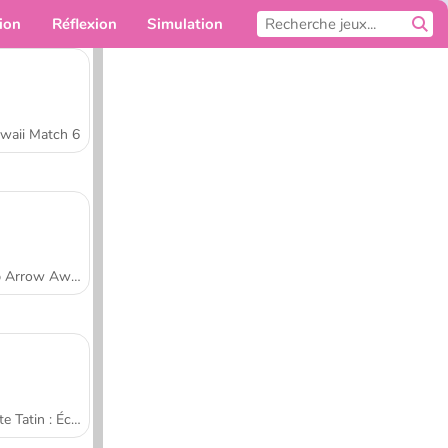
ion
Réflexion
Simulation
Pour toi
waii Match 6
Tap Arrow Away
Tarte Tatin : École de cuisine de Sara