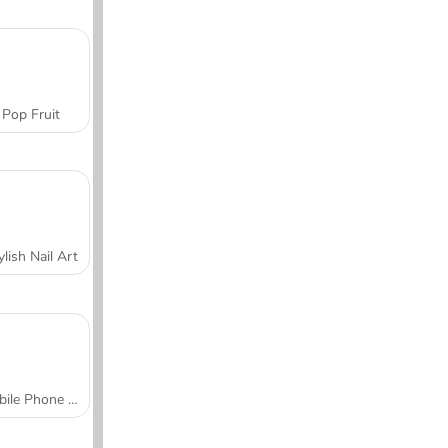
Pop Fruit
ylish Nail Art
Mobile Phone Case Design & DIY