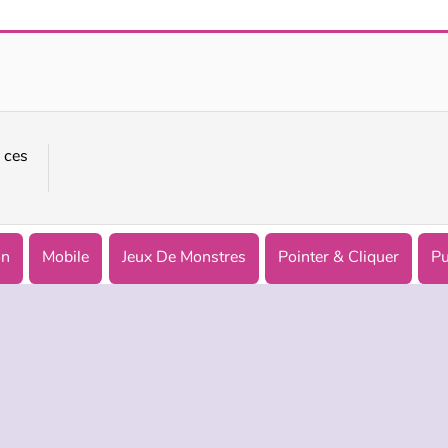
Monstre glouton
Transmorpher 1
 ces
on
Mobile
Jeux De Monstres
Pointer & Cliquer
Pu
TREPRISE
HILFE
LANGUES