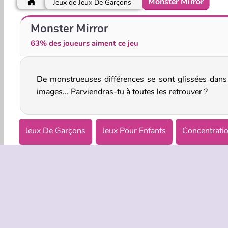
Monster Mirror
Jeux de Jeux De Garçons
Cake Break
Évolution
Monster Mirror
63% des joueurs aiment ce jeu
De monstrueuses différences se sont glissées dans
images... Parviendras-tu à toutes les retrouver ?
Jeux De Garçons
Jeux Pour Enfants
Concentrati
Réflexion
INFOS EN