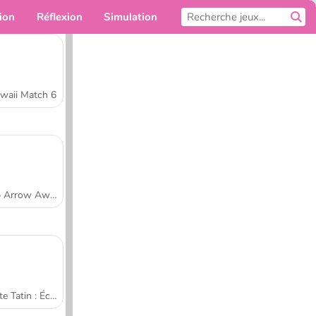
ion
Réflexion
Simulation
Pour toi
waii Match 6
Tap Arrow Away
Tarte Tatin : École de cuisine de Sara