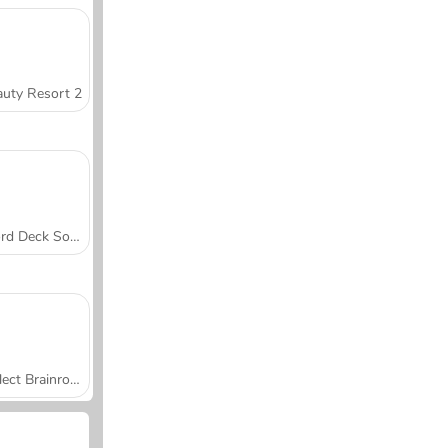
uty Resort 2
Word Deck Solitaire
Collect Brainrot Arena