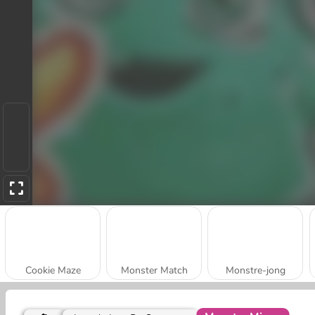
Cookie Maze
Monster Match
Monstre-jong