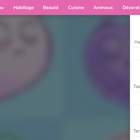
au
Habillage
Beauté
Cuisine
Animaux
Décorat
Ha