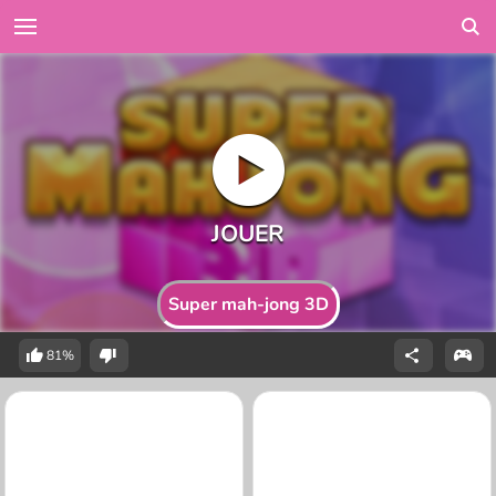
Super mah-jong 3D
81%