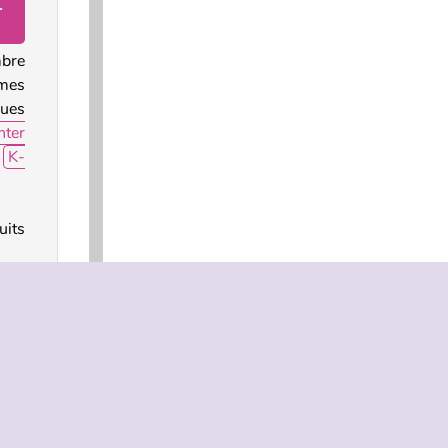
r
bre
êmes
nues
ter
s
K-
uits