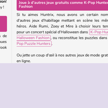
ion
!
Joue à d'autres jeux gratuits comme K-Pop Hunte
Fashion
y !
Si tu aimes Huntrix, nous avons un certain nom
d'autres jeux d'habillage mettant en scène les m
héros. Aide Rumi, Zoey et Mire à choisir leurs te
pour un concert spécial d'Halloween dans
K-Pop Hun
s de
Halloween Fashion
, ou reconstitue les puzzles dan
nues
Pop Puzzle Hunters
.
ook
Ou jette un coup d'œil à nos autres jeux de mode grat
en ligne.
pour
 les
Qui a créé K-Pop Hunter Fashion ?
veau
K-Pop Hunter Fashion
a été créé par CuteDressUp.
io de
Quand K-Pop Hunter Fashion est-il sorti ?
ière
Ce jeu est sorti le 7 novembre 2025.