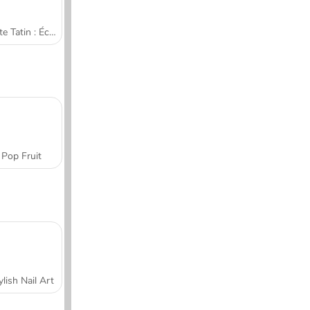
Tarte Tatin : École de cuisine de Sara
Pop Fruit
ylish Nail Art