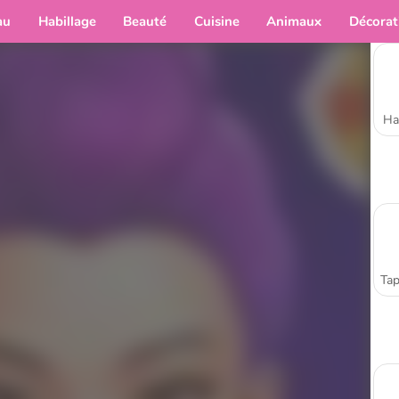
au
Habillage
Beauté
Cuisine
Animaux
Décorat
Ha