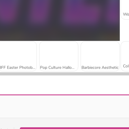
BFF Easter Photobooth Party
Pop Culture Halloween Makeup
Barbiecore Aesthetic
Thanksgiving Party Prep
Thanksgiving Squad Style