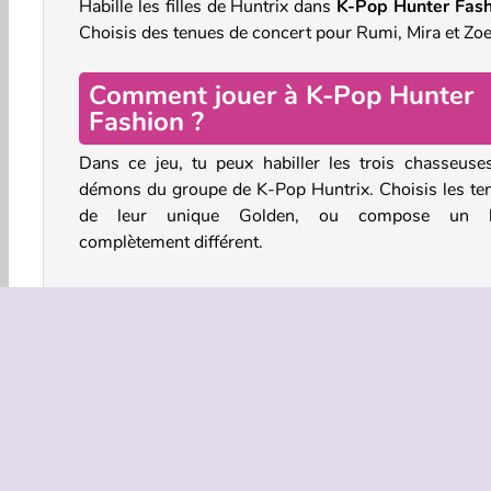
Habille les filles de Huntrix dans
K-Pop Hunter Fash
Choisis des tenues de concert pour Rumi, Mira et Zoe
Comment jouer à K-Pop Hunter
Fashion ?
Dans ce jeu, tu peux habiller les trois chasseuse
démons du groupe de K-Pop Huntrix. Choisis les te
de leur unique Golden, ou compose un l
complètement différent.
Tu peux choisir des vêtements et des accessoires 
chaque fille en tapant sur les vêtements et
accessoires. Pour supprimer un article, tape à nou
dessus.
À la fin du jeu, tu pourras voir à quoi ressemble ce tr
chanteuses sur la scène. Tu peux aussi revenir en arr
et ajuster les tenues et les accessoires qui te plaisent.