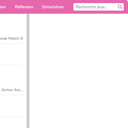
ion
Réflexion
Simulation
Pour toi
waii Match 6
Tap Arrow Away