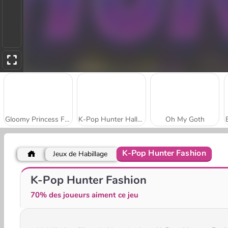
Gloomy Princess Favorite Toy
K-Pop Hunter Halloween Fashion
Oh My Goth
K-Pop Hunter Fashion
Jeux de Habillage
Instadiva Nikke Photoshoot And Date Night
Love In Style
K-Pop Hunter Fashion
70% des joueurs aiment ce jeu