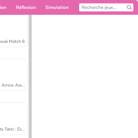
ion
Réflexion
Simulation
Pour toi
waii Match 6
Tap Arrow Away
Tarte Tatin : École de cuisine de Sara