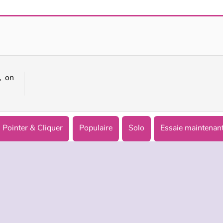
Adam and Eve: Cut the Ropes
Adam et Eve 5 : Partie 2
, on
Pointer & Cliquer
Populaire
Solo
Essaie maintenant
TREPRISE
HILFE
LANGUES