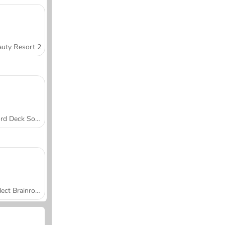
uty Resort 2
Word Deck Solitaire
Collect Brainrot Arena