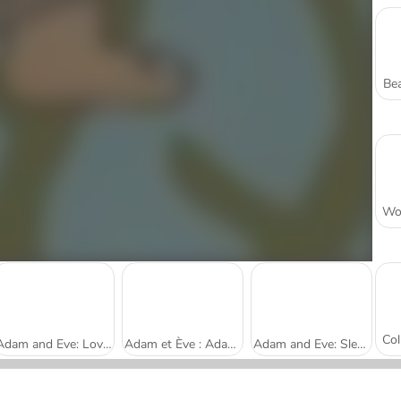
Bea
Adam and Eve: Love Quest
Adam et Ève : Adam le Fantôme
Adam and Eve: Sleepwalker