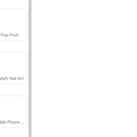
Pop Fruit
ylish Nail Art
Mobile Phone Case Design & DIY