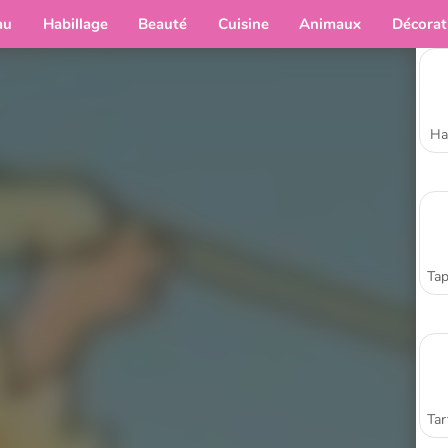
au
Habillage
Beauté
Cuisine
Animaux
Décorat
Ha