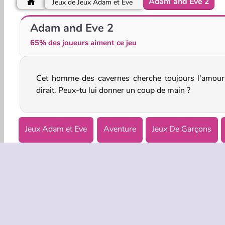
Adam and Eve 2
Jeux de Jeux Adam et Eve
Adam and Eve: Zombie
Adam and Eve 4
Adam and Eve 2
65% des joueurs aiment ce jeu
Cet homme des cavernes cherche toujours l'amour
dirait. Peux-tu lui donner un coup de main ?
Jeux Adam et Eve
Aventure
Jeux De Garçons
Jeux de la St-Valentin pour Filles
Puzzles
INFOS EN