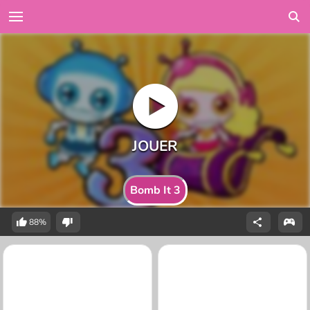
Bomb It 3
88%