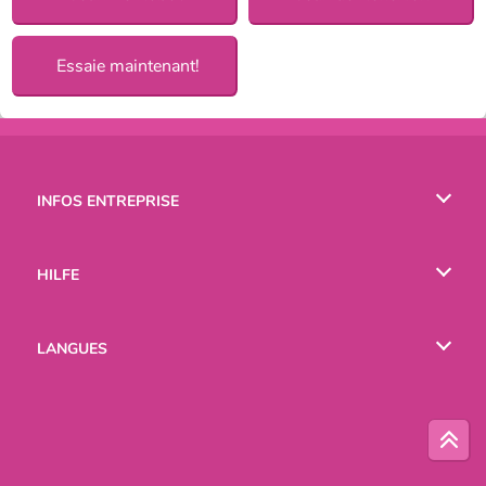
Essaie maintenant!
INFOS ENTREPRISE
Conditions d’utilisation
HILFE
Politique De Protection De La Vie Privée
Hilfe
LANGUES
Cookies
English
Русский