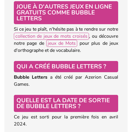
JOUE À D'AUTRES JEUX EN LIGNE
GRATUITS COMME BUBBLE
LETTERS
Si ce
jeu te plaît, n'hésite pas à te rendre sur notre
collection de jeux de mots croisés
, ou découvre
notre page de
jeux de Mots
pour plus de jeux
d'orthographe et de vocabulaire.
QUI A CRÉÉ BUBBLE LETTERS ?
Bubble Letters
a été créé par Azerion Casual
Games.
QUELLE EST LA DATE DE SORTIE
DE BUBBLE LETTERS ?
Ce jeu est sorti pour la première fois en avril
2024.