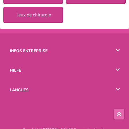
Jeux de chirurgie
INFOS ENTREPRISE
Conditions d’utilisation
HILFE
Politique De Protection De La Vie Privée
Hilfe
LANGUES
Cookies
English
Русский