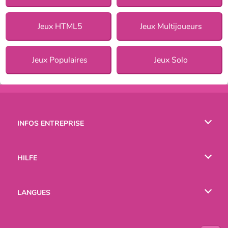
Jeux HTML5
Jeux Multijoueurs
Jeux Populaires
Jeux Solo
INFOS ENTREPRISE
Conditions d’utilisation
HILFE
Politique De Protection De La Vie Privée
Hilfe
LANGUES
Cookies
English